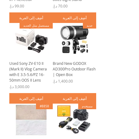
السعر
السعر
أضِف إلى العربة
أضِف إلى العربة
جديد
مستعمل مثل الجديد
Used Sony ZV-E10 II
Brand New GODOX
(Mark II) Vlog Camera
AD300Pro Outdoor Flash
with E 3.5-5.6/PZ 16-
| Open Box
50mm OOS II Lens
السعر
السعر
أضِف إلى العربة
أضِف إلى العربة
مستخدم
#8858