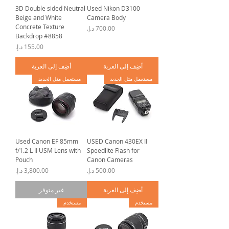
3D Double sided Neutral
Used Nikon D3100
Beige and White
Camera Body
Concrete Texture
السعر
Backdrop #8858
السعر
أضِف إلى العربة
أضِف إلى العربة
مستعمل مثل الجديد
مستعمل مثل الجديد
Used Canon EF 85mm
USED Canon 430EX II
f/1.2 L II USM Lens with
Speedlite Flash for
Pouch
Canon Cameras
السعر
السعر
أضِف إلى العربة
غير متوفر
مستخدم
مستخدم