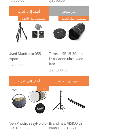
السعر
السعر
غير متوفر
أضِف إلى العربة
مستعمل مثل الجديد
مستعمل مثل الجديد
Used Manfrotto 055
Tamron SP 15-30mm
tripod
f2.8 Canon ultra-wide
lens
السعر
السعر
أضِف إلى العربة
أضِف إلى العربة
جديد
New Phottix EasyHold 5-
Brand new VISICO LS
in-1 Reflector
8005 Light Stand