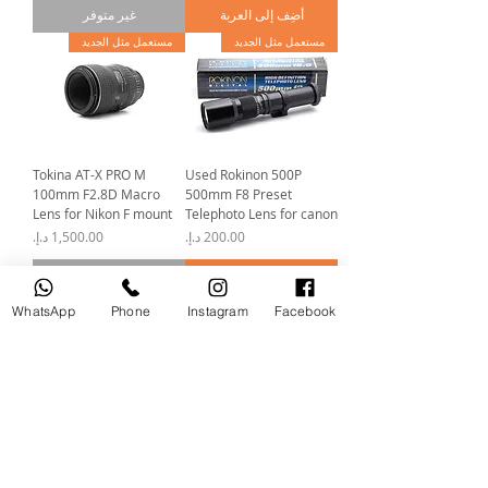
أضِف إلى العربة
غير متوفر
مستعمل مثل الجديد
مستعمل مثل الجديد
Tokina AT-X PRO M
Used Rokinon 500P
100mm F2.8D Macro
500mm F8 Preset
Lens for Nikon F mount
Telephoto Lens for canon
السعر
السعر
أضِف إلى العربة
غير متوفر
مستعمل مثل الجديد
مستخدم
WhatsApp
Phone
Instagram
Facebook
Used Sigma 15mm f/2.8
Used Tamron SP AF 17-
EX DG Fisheye Lens for
50mm F/2.8 XR LD Di-II
Nikon
Lens For Nikon