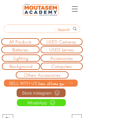
All Products
USED Cameras
Batteries
USED Lenses
Lighting
Accessories
Background
Computers
Others Accessories
SELL WITH US بيع معداتك معنا
Store instagram
WhatsApp