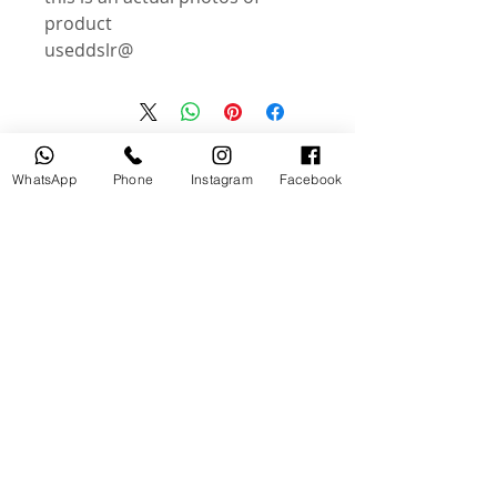
product
@useddslr
منتجات ذات صلة
WhatsApp
Phone
Instagram
Facebook
مستخدم
جديد
tery
Broncolor RFS 2.2 C Transceiver
for Canon