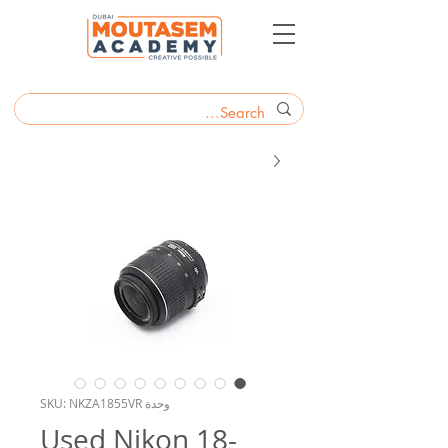
وحدة SKU: NKZA1855VR
Used Nikon 18-