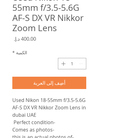
55mm f/3.5-5.6G
AF-S DX VR Nikkor
Zoom Lens
السعر
الكمية
*
أضِف إلى العربة
Used Nikon 18-55mm f/3.5-5.6G
AF-S DX VR Nikkor Zoom Lens in
dubai UAE
-Perfect condition
-Comes as photos
-this is an actual photos of