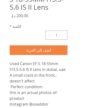
5.6 IS II Lens
السعر
الكمية
*
أضِف إلى العربة
Used Canon EF-S 18-55mm
F/3.5-5.6 IS II Lens in dubai, uae
-A small crack in the front,
doesn't affect
-Perfect condition
-this is an actual photos of
product
Instagram @useddslr