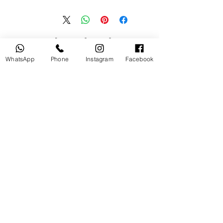
منتجات ذات صلة
WhatsApp
Phone
Instagram
Facebook
مستخدم
جديد
tery
Broncolor RFS 2.2 C Transceiver
for Canon
السعر