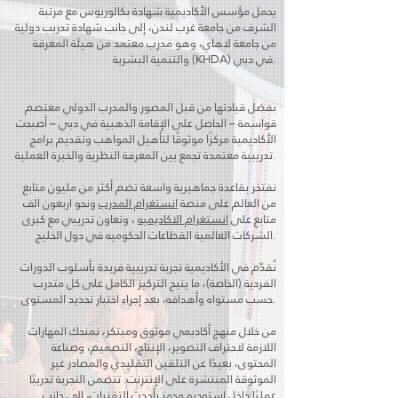
يحمل مؤسس الأكاديمية شهادة بكالوريوس مع مرتبة
الشرف من جامعة غرب لندن، إلى جانب شهادة تدريب دولية
من جامعة لاهاي، وهو مدرب معتمد من هيئة المعرفة
والتنمية البشرية (KHDA) في دبي.
بفضل قيادتها من قبل المصور والمدرب الدولي معتصم
قواسمة – الحاصل على الإقامة الذهبية في دبي – أصبحت
الأكاديمية مركزًا موثوقًا لتأهيل المواهب وتقديم برامج
تدريبية معتمدة تجمع بين المعرفة النظرية والخبرة العملية.
نفتخر بقاعدة جماهيرية واسعة تضم أكثر من مليون متابع
من العالم على منصة
انستغرام المدرب
ونحو اربعون الف
متابع على
انستغرام الاكاديميه
، وتعاون تدريبي مع كبرى
الشركات العالمية القطاعات الحكوميه في دول الخليج.
نُقدّم في الأكاديمية تجربة تدريبية فريدة بأسلوب الدورات
الفردية (الخاصة)، ما يتيح التركيز الكامل على كل متدرب
حسب مستواه وأهدافه، بعد إجراء اختبار تحديد المستوى.
من خلال منهج أكاديمي موثوق ومبتكر، نمنحك المهارات
اللازمة لاحتراف التصوير، الإنتاج، التصميم، وصناعة
المحتوى، بعيدًا عن التلقين التقليدي والمصادر غير
الموثوقة المنتشرة على الإنترنت. تتضمن التجربة تدريبًا
عمليًا داخل استوديو مجهز بأحدث التقنيات، إلى جانب