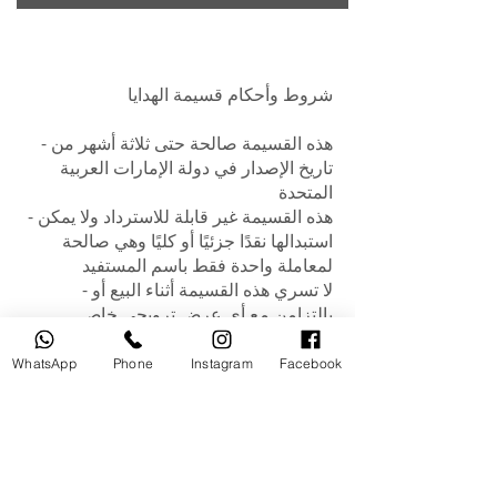
شروط وأحكام قسيمة الهدايا
- هذه القسيمة صالحة حتى ثلاثة أشهر من
تاريخ الإصدار في دولة الإمارات العربية
المتحدة
- هذه القسيمة غير قابلة للاسترداد ولا يمكن
استبدالها نقدًا جزئيًا أو كليًا وهي صالحة
لمعاملة واحدة فقط باسم المستفيد
- لا تسري هذه القسيمة أثناء البيع أو
بالتزامن مع أي عرض ترويجي خاص
- لن يُسمح بشكل صارم بتمديد تاريخ انتهاء
الصلاحية من تاريخ الإصدار
WhatsApp
Phone
Instagram
Facebook
- تحتفظ الإدارة بالحق في رفض أي قسيمة
تم العبث بها أو وجدت غير مقبولة بأي شكل
من الأشكال
- لسنا مسؤولين في حالة ضياع قسيمة
الهدايا أو سرقتها أو تلفها أو إتلافها ولن يتم