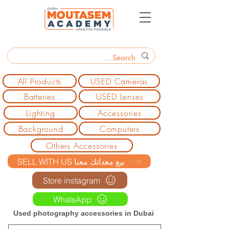
All Products
USED Cameras
Batteries
USED Lenses
Lighting
Accessories
Background
Computers
Others Accessories
SELL WITH US بيع معداتك معنا
Store instagram
WhatsApp
Used photography accessories in Dubai