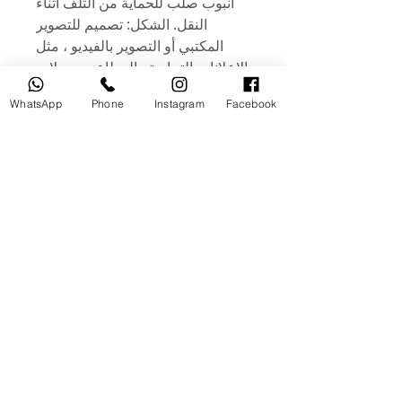
أنبوب صلب للحماية من التلف أثناء
النقل. الشكل: تصميم للتصوير
المكتبي أو التصوير بالفيديو ، مثل
الإعلانات التجارية والمطاعم ومحلات
المواد الغذائية والكتب والمجلات
WhatsApp
Phone
Instagram
Facebook
والتصوير والتسجيل اليومي. .
الميزات: كلا الجانبين أشكال مختلفة.
خلفية واحدة تلبي احتياجاتك! خفيف
الوزن ومضاد للاوساخ. وهي مغطاة
بطبقة بلاستيكية، وسطحها مقاوم
للماء. لكن الحافة ليست مقاومة
للماء. لذلك يمكن مسحه ولكن لا يتم
غسله. طباعة ثلاثية الأبعاد تعطي
نتيجة شكل حقيقي 100٪ في صور
الكاميرا أو الهاتف
Related Products