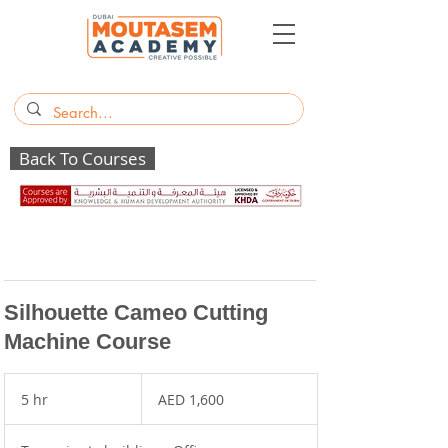
Back To Courses
Silhouette Cameo Cutting
Machine Course
1,600
UAE
5 hr
5
AED 1,600
dirhams
h
r