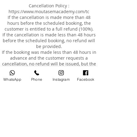
Cancellation Policy :
https://www.moutasemacademy.com/tc
If the cancellation is made more than 48
hours before the scheduled booking, the
customer is entitled to a full refund (100%).
If the cancellation is made less than 48 hours
before the scheduled booking, no refund will
be provided.
If the booking was made less than 48 hours in
advance and the customer requests a
cancellation, no refund will be issued, but the
customer may reschedule the appointment
for an additional fee of AED 200, within a
WhatsApp
Phone
Instagram
Facebook
maximum of 3 months from the original
booking date.
Rescheduling
Customers are entitled to reschedule their
booking once only, within 3 months of the
original booking date.
The cost of rescheduling in the event of
cancellation less than 24 hours before the
appointment or absence is AED 200.
If the customer is absent or arrives more than