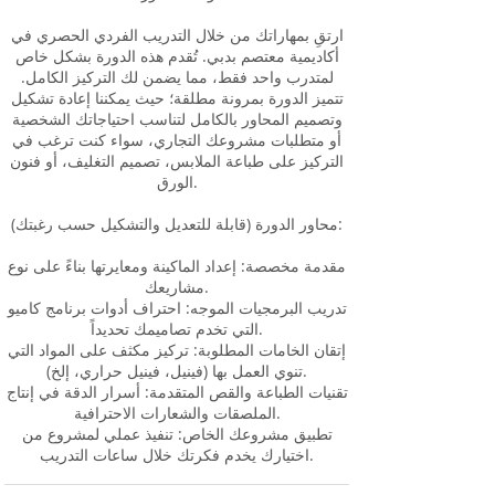
ارتقِ بمهاراتك من خلال التدريب الفردي الحصري في
أكاديمية معتصم بدبي. تُقدم هذه الدورة بشكل خاص
لمتدرب واحد فقط، مما يضمن لك التركيز الكامل.
تتميز الدورة بمرونة مطلقة؛ حيث يمكننا إعادة تشكيل
وتصميم المحاور بالكامل لتناسب احتياجاتك الشخصية
أو متطلبات مشروعك التجاري، سواء كنت ترغب في
التركيز على طباعة الملابس، تصميم التغليف، أو فنون
الورق.
محاور الدورة (قابلة للتعديل والتشكيل حسب رغبتك):
مقدمة مخصصة: إعداد الماكينة ومعايرتها بناءً على نوع
مشاريعك.
تدريب البرمجيات الموجه: احتراف أدوات برنامج كاميو
التي تخدم تصاميمك تحديداً.
إتقان الخامات المطلوبة: تركيز مكثف على المواد التي
تنوي العمل بها (فينيل، فينيل حراري، إلخ).
تقنيات الطباعة والقص المتقدمة: أسرار الدقة في إنتاج
الملصقات والشعارات الاحترافية.
تطبيق مشروعك الخاص: تنفيذ عملي لمشروع من