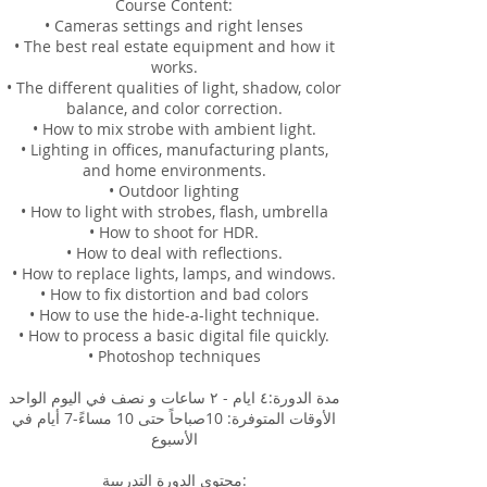
Course Content:
• Cameras settings and right lenses
• The best real estate equipment and how it
works.
• The different qualities of light, shadow, color
balance, and color correction.
• How to mix strobe with ambient light.
• Lighting in offices, manufacturing plants,
and home environments.
• Outdoor lighting
• How to light with strobes, flash, umbrella
• How to shoot for HDR.
• How to deal with reflections.
• How to replace lights, lamps, and windows.
• How to fix distortion and bad colors
• How to use the hide-a-light technique.
• How to process a basic digital file quickly.
• Photoshop techniques
مدة الدورة:٤ ايام - ٢ ساعات و نصف في اليوم الواحد
الأوقات المتوفرة: 10صباحاً حتى 10 مساءً-7 أيام في
الأسبوع
محتوى الدورة التدريبية: