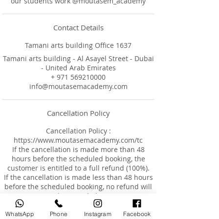
Contact Details
Tamani arts building Office 1637
Tamani arts building - Al Asayel Street - Dubai
- United Arab Emirates
+ 971 569210000
info@moutasemacademy.com
Cancellation Policy
Cancellation Policy :
https://www.moutasemacademy.com/tc
If the cancellation is made more than 48
hours before the scheduled booking, the
customer is entitled to a full refund (100%).
If the cancellation is made less than 48 hours
before the scheduled booking, no refund will
be provided.
If the booking was made less than 48 hours in
advance and the customer requests a
WhatsApp
Phone
Instagram
Facebook