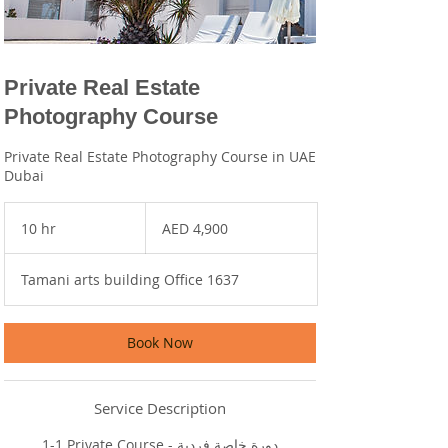
Private Real Estate
Photography Course
Private Real Estate Photography Course in UAE
Dubai
4,900
UAE
10 hr
1
AED 4,900
dirhams
0
h
Tamani arts building Office 1637
r
Book Now
Service Description
1-1 Private Course - دورة خاصة فردية