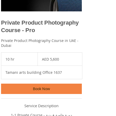
Private Product Photography
Course - Pro
Private Product Photography Course in UAE -
Dubai
5,600
UAE
10 hr
1
AED 5,600
dirhams
0
h
Tamani arts building Office 1637
r
Book Now
Service Description
1-1 Private Course - دورة خاصة فردية