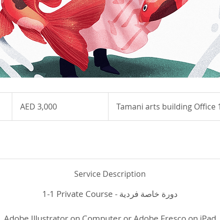
3,000
UAE
AED 3,000
Tamani arts building Office
dirhams
Service Description
1-1 Private Course - دورة خاصة فردية
Adobe Illustrator on Computer or Adobe Fresco on iPad