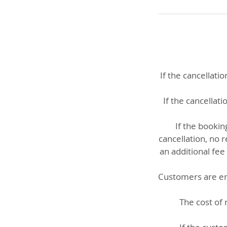
If the cancellat
If the cancellat
If the booki
cancellation, no 
an additional fe
Customers are ent
The cost of 