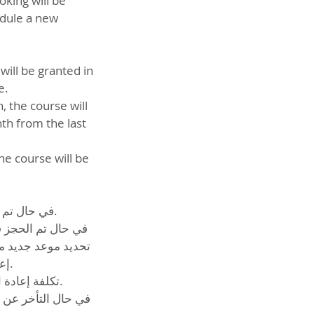
oking will be
edule a new
ill be granted in
e.
, the course will
th from the last
he course will be