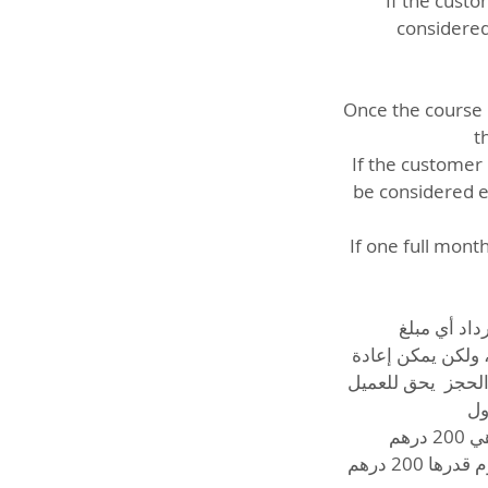
If the custo
considered
Once the course h
t
If the customer 
be considered e
If one full mont
يل استرداد أي مبلغ
 أي مبلغ، ولكن يمكن إعادة
اريخ الملغي. إعادة الحجز يحق للعميل
 الاول
تكلفة إعادة الحجز في حال الإلغاء قبل أقل من 24 ساعة أو الغياب عن الموعد هي 200 درهم.
في حال التأخر عن موعد الحجز لأكثر من 15 دقيقة، يُعتبر الحجز ملغيًا، ويتم فرض رسوم قدرها 200 درهم