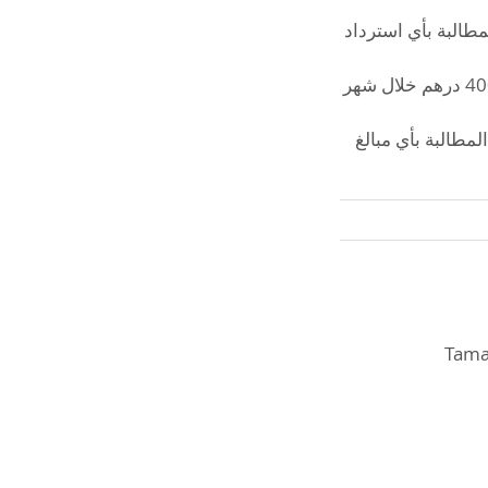
مطالبة بأي استرداد
في حال الغياب لمدة 7 أيام متتالية دون تنسيق مسبق، تُعتبر الدورة منتهية، ويلزم دفع 400 درهم خلال شهر
لمطالبة بأي مبالغ
Taman