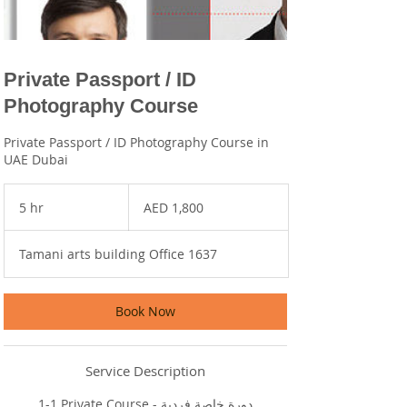
Private Passport / ID
Photography Course
Private Passport / ID Photography Course in
UAE Dubai
1,800
UAE
5 hr
5
AED 1,800
dirhams
h
r
Tamani arts building Office 1637
Book Now
Service Description
1-1 Private Course - دورة خاصة فردية