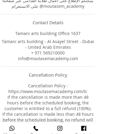
يمكنكم الإطلاع على أعمال طلابنا القدامى عبر صفحتنا
على الانستغرام @moutasem_academy
Contact Details
Tamani arts building Office 1637
Tamani arts building - Al Asayel Street - Dubai
- United Arab Emirates
+ 971 569210000
info@moutasemacademy.com
Cancellation Policy
Cancellation Policy :
https://www.moutasemacademy.com/tc
If the cancellation is made more than 48
hours before the scheduled booking, the
customer is entitled to a full refund (100%).
If the cancellation is made less than 48 hours
before the scheduled booking, no refund will
be provided.
If the booking was made less than 48 hours in