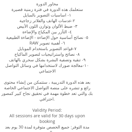
محاور الدورة
ستعلمك هذه الدورة في فترة زمنية قصيرة
١- اساسيات التصوير بالمبايل
٢-عدسات الهاتف والفلاتر زجاجية
٣- ضبط الألوان وتوازن اللون الأبيض
٤- التآزر بين المكياج والإضاءة
٥- نصائح أساسية حول الإضاءة - الإضاءة الطبيعية
RAW ٦- أهمية تصوير
٧-قواعد التصوير باستخدام الموبايل
٨- نصائح واستراتيجيات لتصوير الماكياج
٩- تنقية وتصفية البشرة بشكل سحري بالهاتف
١٠-معالجة صورك لاستخدامها في وسائل التواصل
الاجتماعي
بعد هذه الدورة التدريبية ، ستتمكن من إنشاء محتوى
رائع و تنشره على منصة التواصل الاجتماعي الخاصة
بك والتي تعد خطوة مهمة في تحقيق نجاح كبير كمصور
احترافي.
Validity Period:
All sessions are valid for 30 days upon
booking
مدة التوفر: جميع الحصص متوفرة لمدة 30 يوم بعد