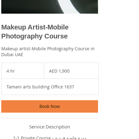
Makeup Artist-Mobile
Photography Course
Makeup artist-Mobile Photography Course in
Dubai UAE
1,900
UAE
4 hr
4
AED 1,900
dirhams
h
r
Tamani arts building Office 1637
Book Now
Service Description
1-1 Private Course - دورة خاصة فردية