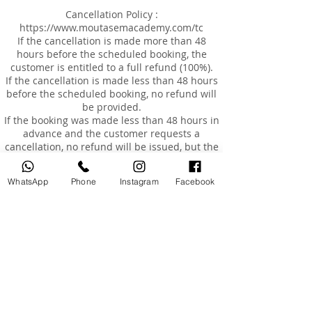
Cancellation Policy :
https://www.moutasemacademy.com/tc
If the cancellation is made more than 48
hours before the scheduled booking, the
customer is entitled to a full refund (100%).
If the cancellation is made less than 48 hours
before the scheduled booking, no refund will
be provided.
If the booking was made less than 48 hours in
advance and the customer requests a
cancellation, no refund will be issued, but the
customer may reschedule the appointment
for an additional fee of AED 200, within a
WhatsApp
Phone
Instagram
Facebook
maximum of 3 months from the original
booking date.
Rescheduling
Customers are entitled to reschedule their
booking once only, within 3 months of the
original booking date.
The cost of rescheduling in the event of
cancellation less than 24 hours before the
appointment or absence is AED 200.
If the customer is absent or arrives more than