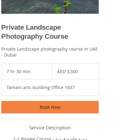
Private Landscape
Photography Course
Private Landscape photography course in UAE
- Dubai
3,500
UAE
7 hr 30 min
7
AED 3,500
dirhams
h
r
Tamani arts building Office 1637
3
0
m
i
Book Now
n
Service Description
1-1 Private Course - دورة خاصة فردية