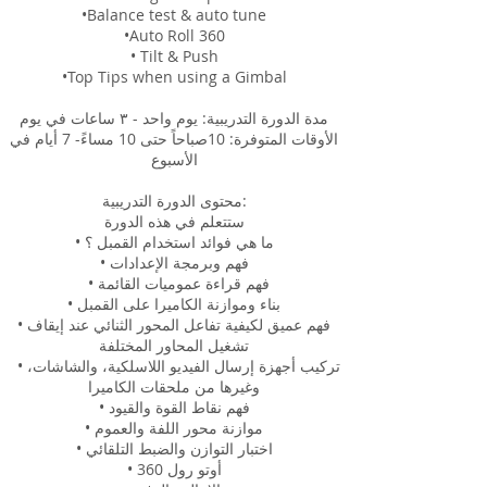
•Balance test & auto tune
•Auto Roll 360
• Tilt & Push
•Top Tips when using a Gimbal
مدة الدورة التدريبية: يوم واحد - ٣ ساعات في يوم
الأوقات المتوفرة: 10صباحاً حتى 10 مساءً- 7 أيام في
الأسبوع
محتوى الدورة التدريبية:
ستتعلم في هذه الدورة
• ما هي فوائد استخدام القمبل ؟
• فهم وبرمجة الإعدادات
• فهم قراءة عموميات القائمة
• بناء وموازنة الكاميرا على القمبل
• فهم عميق لكيفية تفاعل المحور الثنائي عند إيقاف
تشغيل المحاور المختلفة
• تركيب أجهزة إرسال الفيديو اللاسلكية، والشاشات،
وغيرها من ملحقات الكاميرا
• فهم نقاط القوة والقيود
• موازنة محور اللفة والعموم
• اختبار التوازن والضبط التلقائي
• أوتو رول 360