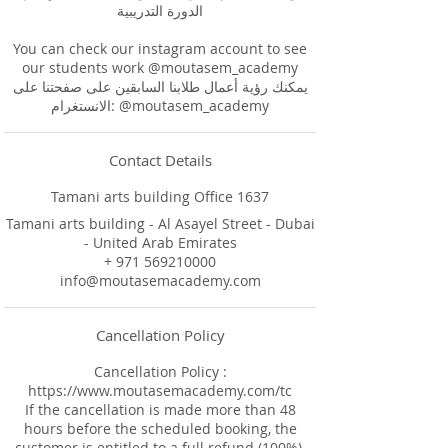
الدورة التدريبية
You can check our instagram account to see
our students work @moutasem_academy
يمكنك رؤية أعمال طلابنا السابقين على صفحتنا على
الانستغرام: @moutasem_academy
Contact Details
Tamani arts building Office 1637
Tamani arts building - Al Asayel Street - Dubai
- United Arab Emirates
+ 971 569210000
info@moutasemacademy.com
Cancellation Policy
Cancellation Policy :
https://www.moutasemacademy.com/tc
If the cancellation is made more than 48
hours before the scheduled booking, the
customer is entitled to a full refund (100%).