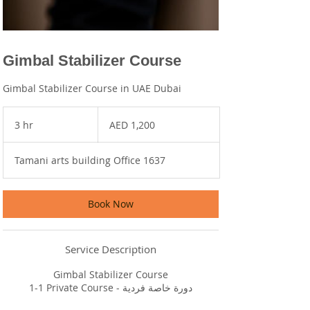
Gimbal Stabilizer Course
Gimbal Stabilizer Course in UAE Dubai
1,200
UAE
3 hr
3
AED 1,200
dirhams
h
r
Tamani arts building Office 1637
Book Now
Service Description
Gimbal Stabilizer Course
1-1 Private Course - دورة خاصة فردية