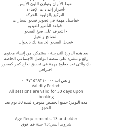
ضبط الألوان وتوازن اللون الأبيض-
أسرار إعدادات الإضاءة-
التركيز ,الزاوية ،الحركة -
تفاصيل مهمة في تصوير فيديو السيارات-
قواعد التأطير للفيديو -
التعرف على صيغ الفيديو -
النصائح والحيل-
تعديل الفيديو الخاصة بك بالجوال-
بعد هذه الدورة التدريبية ، ستتمكن من إنشاء محتوى
رائع و تنشره على منصة التواصل الاجتماعي الخاصة
بك والتي تعد خطوة مهمة في تحقيق نجاح كبير كمصور
احترافي.
واتس اب ٠٠٩٧١٥٦٩٢١٠٠٠٠
Validity Period:
All sessions are valid for 30 days upon
booking
مدة التوفر: جميع الحصص متوفرة لمدة 30 يوم بعد
الحجز
Age Requirements: 13 and older
شروط السن:13 سنة فما فوق