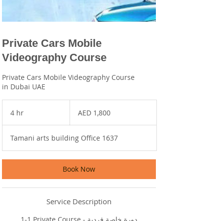
Private Cars Mobile
Videography Course
Private Cars Mobile Videography Course
in Dubai UAE
1,800
UAE
4 hr
4
AED 1,800
dirhams
h
r
Tamani arts building Office 1637
Book Now
Service Description
1-1 Private Course - دورة خاصة فردية