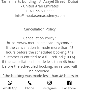
Tamani arts building - Al Asayel Street - Dubai
- United Arab Emirates
+ 971 569210000
info@moutasemacademy.com
Cancellation Policy
Cancellation Policy :
https://www.moutasemacademy.com/tc
If the cancellation is made more than 48
hours before the scheduled booking, the
customer is entitled to a full refund (100%).
If the cancellation is made less than 48 hours
before the scheduled booking, no refund will
be provided.
If the booking was made less than 48 hours in
advance and the customer requests a
cancellation, no refund will be issued, but the
WhatsApp
Phone
Instagram
Facebook
customer may reschedule the appointment
for an additional fee of AED 200, within a
maximum of 3 months from the original
booking date.
Rescheduling