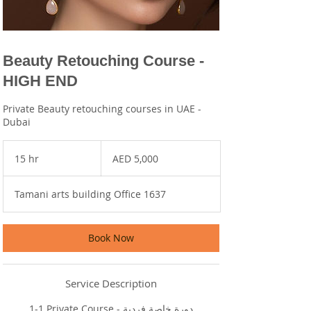
Beauty Retouching Course -
HIGH END
Private Beauty retouching courses in UAE -
Dubai
5,000
UAE
15 hr
1
AED 5,000
dirhams
5
h
Tamani arts building Office 1637
r
Book Now
Service Description
1-1 Private Course - دورة خاصة فردية