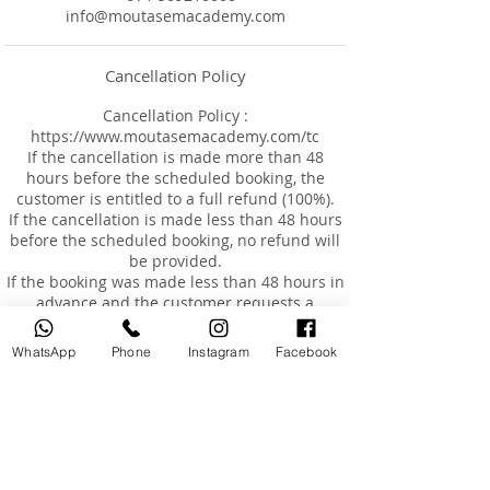
info@moutasemacademy.com
Cancellation Policy
Cancellation Policy :
https://www.moutasemacademy.com/tc
If the cancellation is made more than 48
hours before the scheduled booking, the
customer is entitled to a full refund (100%).
If the cancellation is made less than 48 hours
before the scheduled booking, no refund will
be provided.
If the booking was made less than 48 hours in
advance and the customer requests a
cancellation, no refund will be issued, but the
customer may reschedule the appointment
WhatsApp
Phone
Instagram
Facebook
for an additional fee of AED 200, within a
maximum of 3 months from the original
booking date.
Rescheduling
Customers are entitled to reschedule their
booking once only, within 3 months of the
original booking date.