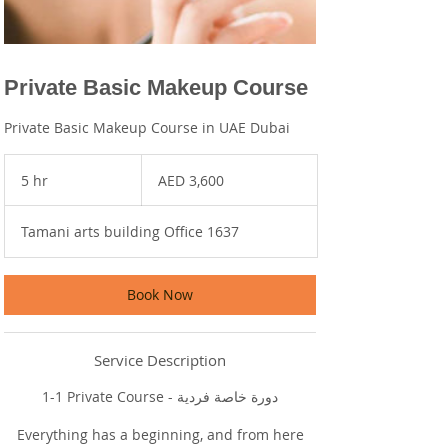
Private Basic Makeup Course
Private Basic Makeup Course in UAE Dubai
3,600
UAE
5 hr
5
AED 3,600
dirhams
h
r
Tamani arts building Office 1637
Book Now
Service Description
1-1 Private Course - دورة خاصة فردية
Everything has a beginning, and from here