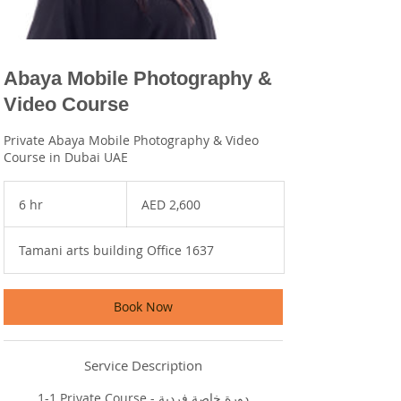
Abaya Mobile Photography &
Video Course
Private Abaya Mobile Photography & Video
Course in Dubai UAE
2,600
UAE
6 hr
6
AED 2,600
dirhams
h
r
Tamani arts building Office 1637
Book Now
Service Description
1-1 Private Course - دورة خاصة فردية