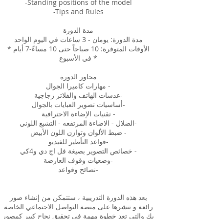
-Standing positions of the model
-Tips and Rules
مدة الدورة
مدة الدورة: يومان - 3 ساعات في اليوم الواحد
* الأوقات المتوفرة: 10 صباحاً حتى 10 مساءً-7 أيام
في الأسبوع *
محاور الدورة
مهارات كاميرا الجوال -
عدسات الهاتف والفلاتر زجاجية-
أساسيات تصوير العبايات بالجوال-
تقنيات الإضاءة الاحترافية -
الضلال - الاضاءة المرتفعه - التشبع اللوني-
ضبط الألوان وتوازن اللون الأبيض -
قواعد التأطير للفيديو-
خصائص التصوير بصيغة فل اج دي و4كي -
وضعيات وقوف العارضة-
نصائح وقواعد-
بعد هذه الدورة التدريبية ، ستتمكن من إنشاء صور
رائعة و تنشرها على منصة التواصل الاجتماعي الخاصة
بك والتي تعد خطوة مهمة في تحقيق نجاح كبير كمصور