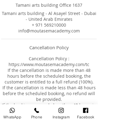
Tamani arts building Office 1637
Tamani arts building - Al Asayel Street - Dubai
- United Arab Emirates
+ 971 569210000
info@moutasemacademy.com
Cancellation Policy
Cancellation Policy :
https://www.moutasemacademy.com/tc
If the cancellation is made more than 48
hours before the scheduled booking, the
customer is entitled to a full refund (100%).
If the cancellation is made less than 48 hours
before the scheduled booking, no refund will
be provided.
If the booking was made less than 48 hours in
advance and the customer requests a
cancellation, no refund will be issued, but the
WhatsApp
Phone
Instagram
Facebook
customer may reschedule the appointment
for an additional fee of AED 200, within a
maximum of 3 months from the original