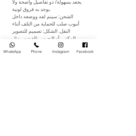
يجعد بسهولة/ ذو تفاصيل واضحة ولا
يوجد به فروق لونية.
الشحن: سيتم لفه ووضعه داخل
أنبوب صلب للحماية من التلف أثناء
النقل. الشكل: تصميم للتصوير
المكتبي أو التصوير بالفيديو ، مثل
الإعلانات التجارية والمطاعم ومحلات
WhatsApp
Phone
Instagram
Facebook
المواد الغذائية والكتب والمجلات
والتصوير والتسجيل اليومي. .
الميزات: كلا الجانبين أشكال مختلفة.
خلفية واحدة تلبي احتياجاتك! خفيف
الوزن ومضاد للاوساخ. وهي مغطاة
بطبقة بلاستيكية، وسطحها مقاوم
للماء. لكن الحافة ليست مقاومة
للماء. لذلك يمكن مسحه ولكن لا يتم
غسله. طباعة ثلاثية الأبعاد تعطي
نتيجة شكل حقيقي 100٪ في صور
الكاميرا أو الهاتف