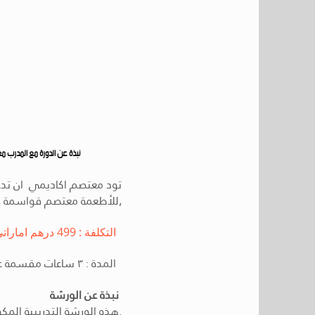
نبذة عن الدورة مع المدرب 
تود معتصم اكاديمي ان تدع
٫للأطعمة معتصم قواسمة ٫
التكلفة : 499 درهم اماراتي / ١٣٩ دولار امريكي / ٥١٥ ريال سعودي
صالحة سنة كاملة من تاريخ الاشتراك
المدة : ٣ ساعات مقسمة على ٧ فيديوهات - فيدوهات مسجلة و
نبذة عن الورشة
هذه الورشة التدريبية المكونة من ٣ ساعات سوف تجعلك قادر على التقاط جمال أي طبق طعام او حلويات او مشروبات بالكاميرا.