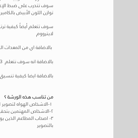
سوف تتدرب على ضبط الإعدادات
توازن اللون الأبيض بالكاميرا
سوف تتعلم أيضاً كيفية ترت
لايترووم
بالاضافة اي من المعدات المناسبة التي يجب ان امتلكها بغض النظر عن سعرها المنخفض او المرتفع
بالاضافة انه سوف نتعلم 3 انواع من الاضاءه (الطبيعية > الفلاش > المنعكسة) واسرار التعامل معها
بالاضافة ايضا كيفية تنسيق 
من تناسب هذه الورشة ؟
١-الاشخاص الهواه لتصوير الطعام (ربة منزل ، شيف ، كاتب او مدون للطعام ) او الهواه بشكل عام
٢-الاشخاص المهتمين بتحقيق ربح مادي ممتاز من تصوير سواء من البيت او من فتح استديو خاص بهم
٣- اصحاب المطاعم الذين 
بالتصوير