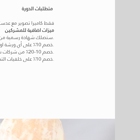
متطلبات الدورة
فقط كاميرا تصوير مع عدسته
ميزات اضافية للمشركين
* ستصلك شهادة رسمية من الاكاديمية.
* خصم 10٪ على أي ورشة او ودورة تالية معنا.
* خصم 10-20٪ من شركات شركائنا لمعدات التصوير.
.
* خصم 10٪ على خلفيات التصوير من
l / WahtsApp
71569210000