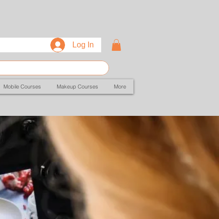
Log In
Mobile Courses
Makeup Courses
More