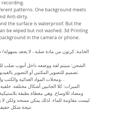
 recording.
ifferent patterns. One background meets
d Anti-dirty.
, and the surface is waterproof. But the
 can be wiped but not washed. 3d Printing
g background in the camera or phone.
الخامة: كرتون من مادة صلبة ، لا يجعد بسهولة/ 
الشحن: سيتم لفه ووضعه داخل أنبوب صلب للحم:
تصميم للتصوير المكتبي أو التصوير بالفيديو
ومحلات المواد الغذائية والكتب والمجلات والتصوير والتسجيل اليومي. .
الميزات: كلا الجانبين أشكال مختلفة. خلفية
ومضاد للاوساخ. وهي مغطاة بطبقة بلاستيكية،
ليست مقاومة للماء. لذلك يمكن مسحه ولكن لا يتم
نتيجة شكل حقيقي 100٪ في صور الكاميرا أو ا