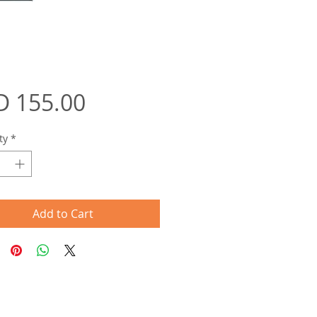
Price
D 155.00
ty
*
Add to Cart