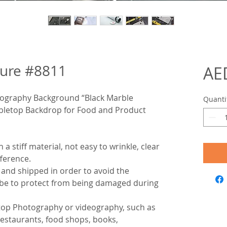
ture #8811
AE
ography Background “Black Marble
Quanti
bletop Backdrop for Food and Product
h a stiff material, not easy to wrinkle, clear
fference.
up and shipped in order to avoid the
ube to protect from being damaged during
ktop Photography or videography, such as
estaurants, food shops, books,