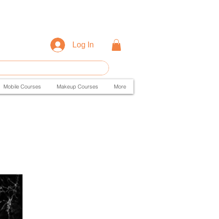
Log In
Mobile Courses
Makeup Courses
More