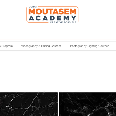
p Program
Videography & Editing Courses
Photography Lighting Courses