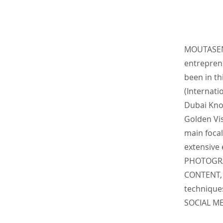
MOUTASEM 
entrepre
been in th
(Internati
Dubai Kno
Golden Vis
main focal
extensive
PHOTOGRA
CONTENT, 
technique
SOCIAL M