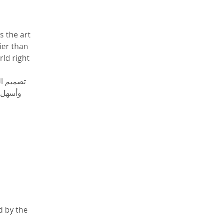
s the art 
ier than 
ld right 
تصميم ا 
وأسهل من الكل.
d by the 