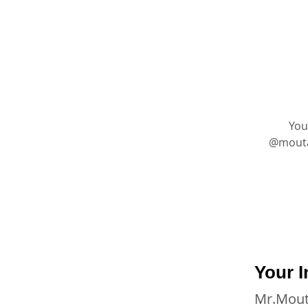
You
@moutasem_academy ا على
Your I
Mr.Mou