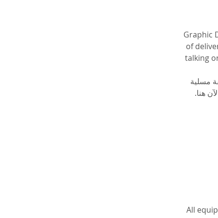
Graphic D
of deliv
talking o
 ة مسلية
All equi