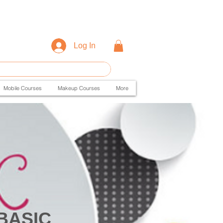
Log In
Mobile Courses
Makeup Courses
More
 BASIC