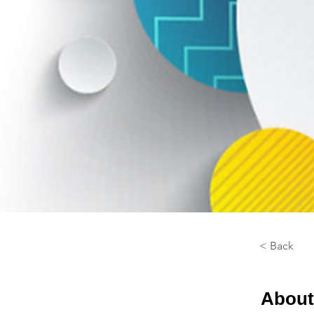
< Back
About