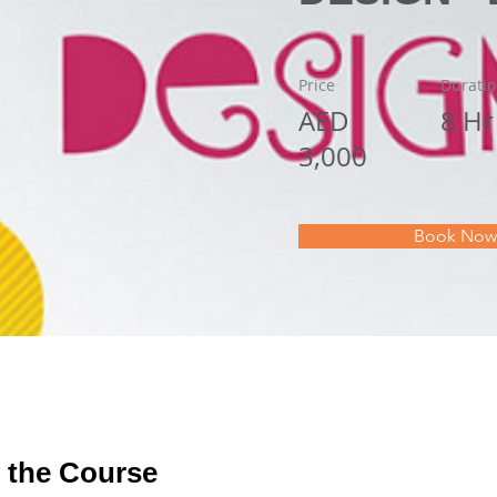
Price
Durati
AED
8 Hr
3,000
Book Now
 the Course