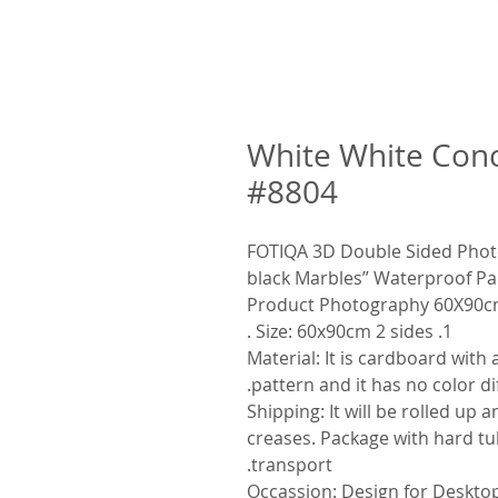
White White Conc
#8804
FOTIQA 3D Double Sided Phot
black Marbles” Waterproof Pa
Product Photography 60X90c
1. Size: 60x90cm 2 sides .
2. Material: It is cardboard with
pattern and it has no color di
3. Shipping: It will be rolled u
creases. Package with hard t
transport.
4. Occassion: Design for Desk