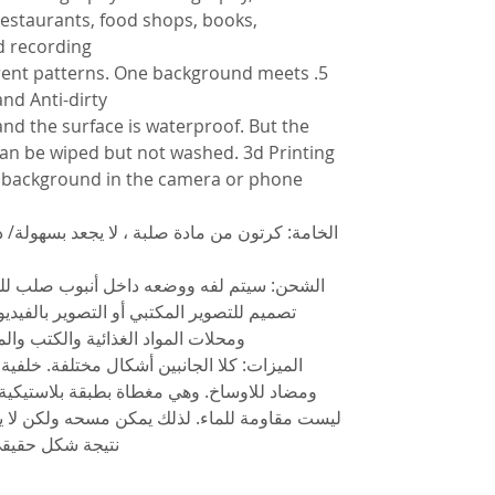
estaurants, food shops, books,
 recording.
fferent patterns. One background meets
nd Anti-dirty.
, and the surface is waterproof. But the
 can be wiped but not washed. 3d Printing
g background in the camera or phone.
الخامة: كرتون من مادة صلبة ، لا يجعد بسهولة/ 
الشحن: سيتم لفه ووضعه داخل أنبوب صلب للحما
تصميم للتصوير المكتبي أو التصوير بالفيديو
ومحلات المواد الغذائية والكتب وال
الميزات: كلا الجانبين أشكال مختلفة. خلفية
ومضاد للاوساخ. وهي مغطاة بطبقة بلاستيكية،
ليست مقاومة للماء. لذلك يمكن مسحه ولكن لا يتم
نتيجة شكل حقيقي 100٪ في صور الكاميرا أو ا