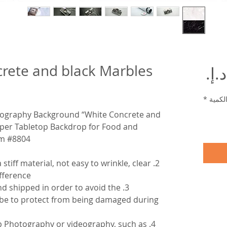
rete and black Marbles
السعر
لكمية
*
ography Background “White Concrete and
per Tabletop Backdrop for Food and
m #8804
 a stiff material, not easy to wrinkle, clear
fference.
p and shipped in order to avoid the
ube to protect from being damaged during
top Photography or videography, such as