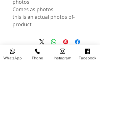
photos
-Comes as photos
-this is an actual photos of
product
منتجات ذات صلة
WhatsApp
Phone
Instagram
Facebook
مستخدم
جديد
tery
Broncolor RFS 2.2 C Transceiver