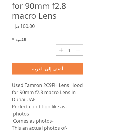
for 90mm f2.8
macro Lens
السعر
الكمية
*
أضِف إلى العربة
Used Tamron 2C9FH Lens Hood
for 90mm f2.8 macro Lens in
Dubai UAE
-Perfect condition like as
photos
-Comes as photos
-This an actual photos of