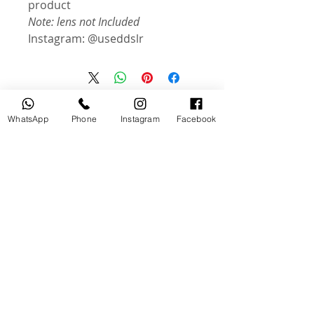
product
Note: lens not Included
Instagram: @useddslr
منتجات ذات صلة
WhatsApp
Phone
Instagram
Facebook
مستخدم
جديد
tery
Broncolor RFS 2.2 C Transceiver
for Canon