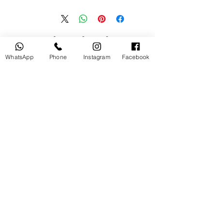
منتجات ذات صلة
WhatsApp
Phone
Instagram
Facebook
مستخدم
جديد
tery
Broncolor RFS 2.2 C Transceiver
for Canon
السعر