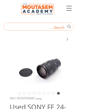
وحدة SKU: ISO2470GM2
Used SONY FE 24-