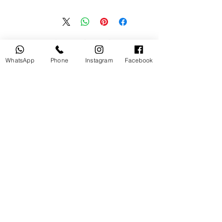
منتجات ذات صلة
WhatsApp
Phone
Instagram
Facebook
مستخدم
جديد
tery
Broncolor RFS 2.2 C Transceiver
for Canon
السعر