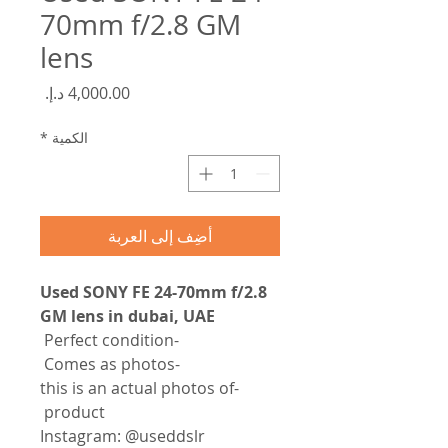
70mm f/2.8 GM
lens
السعر
الكمية
*
أضِف إلى العربة
Used SONY FE 24-70mm f/2.8
GM lens in dubai, UAE
-Perfect condition
-Comes as photos
-this is an actual photos of
product
Instagram: @useddslr