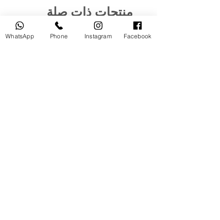
منتجات ذات صلة
WhatsApp
Phone
Instagram
Facebook
مستخدم
جديد
tery
Broncolor RFS 2.2 C Transceiver
for Canon
السعر
أضِف إلى العربة