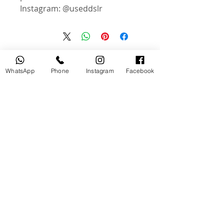
Instagram: @useddslr
منتجات ذات صلة
WhatsApp
Phone
Instagram
Facebook
مستخدم
جديد
tery
Broncolor RFS 2.2 C Transceiver
for Canon
السعر