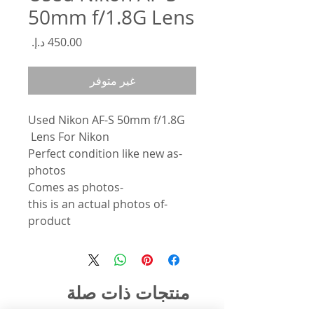
50mm f/1.8G Lens
السعر
غير متوفر
Used Nikon AF-S 50mm f/1.8G
Lens For Nikon
-Perfect condition like new as
photos
-Comes as photos
-this is an actual photos of
product
منتجات ذات صلة