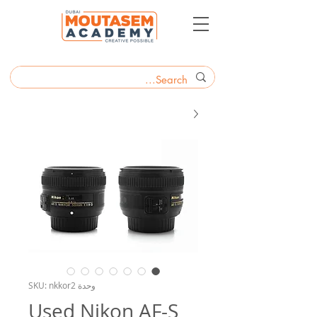
وحدة SKU: nkkor2
Used Nikon AF-S