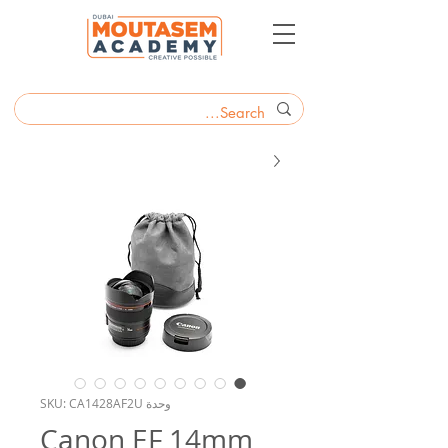
وحدة SKU: CA1428AF2U
Canon EF 14mm