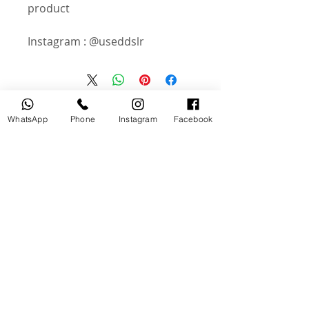
product
Instagram : @useddslr
منتجات ذات صلة
WhatsApp
Phone
Instagram
Facebook
مستخدم
جديد
tery
Broncolor RFS 2.2 C Transceiver