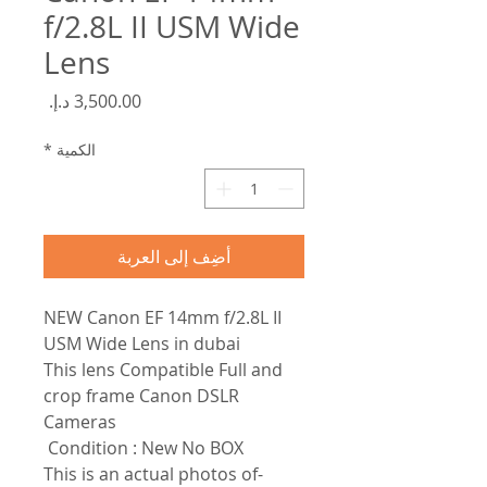
f/2.8L II USM Wide
Lens
السعر
الكمية
*
أضِف إلى العربة
NEW Canon EF 14mm f/2.8L II
USM Wide Lens in dubai
This lens Compatible Full and
crop frame Canon DSLR
Cameras
Condition : New No BOX
-This is an actual photos of