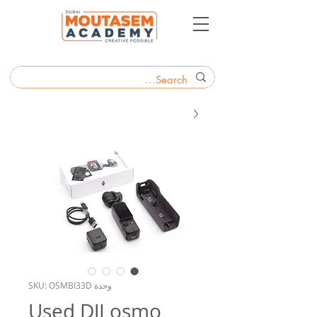
وحدة SKU: OSMBI33D
Used DJI osmo