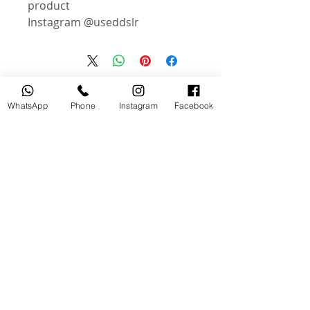
product
Instagram @useddslr
منتجات ذات صلة
WhatsApp
Phone
Instagram
Facebook
مستخدم
جديد
tery
Broncolor RFS 2.2 C Transceiver
for Canon