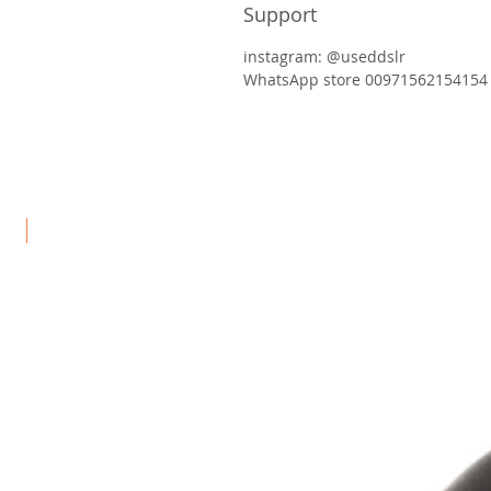
Support
instagram: @useddslr
WhatsApp store 00971562154154
جد