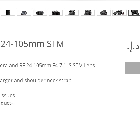
+ 24-105mm STM
السعر
era and RF 24-105mm F4-7.1 IS STM Lens
arger and shoulder neck strap
 issues
-This is an actual photos of product