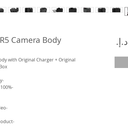
 R5 Camera Body
السعر
 with Original Charger + Original
 Box
-Shutter Count 6% (31,000) Only
-100% Good Conditions Like as New
-Full Frame internal 8K RAW video
-This is Actual Photos Of the product