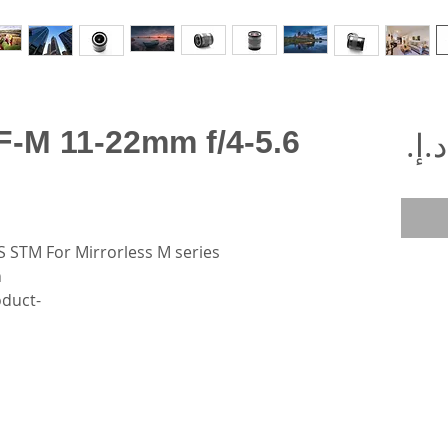
السعر
-M 11-22mm f/4-5.6
S STM For Mirrorless M series
n
-This is an actual photos of product