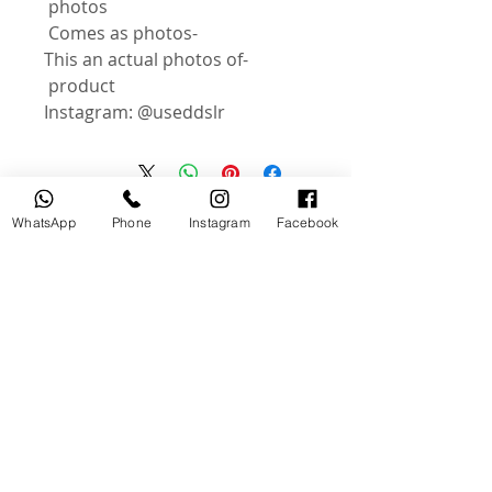
photos
-Comes as photos
-This an actual photos of
product
Instagram: @useddslr
منتجات ذات صلة
WhatsApp
Phone
Instagram
Facebook
مستخدم
جديد