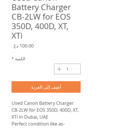
Battery Charger
CB-2LW for EOS
350D, 400D, XT,
XTi
السعر
الكمية
*
أضِف إلى العربة
Used Canon Battery Charger
CB-2LW for EOS 350D, 400D, XT,
XTi in Dubai, UAE
-Perfect condition like as