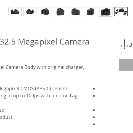
32.5 Megapixel Camera
السعر
l Camera Body with original charger,
 Megapixel CMOS (APS-C) sensor
g of up to 10 fps with no time Lag
eo
roduct