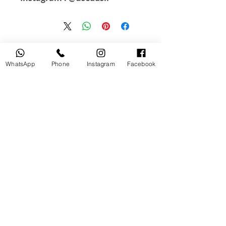
منتجات ذات صلة
WhatsApp
Phone
Instagram
Facebook
مستخدم
جديد
tery
Broncolor RFS 2.2 C Transceiver
for Canon
السعر