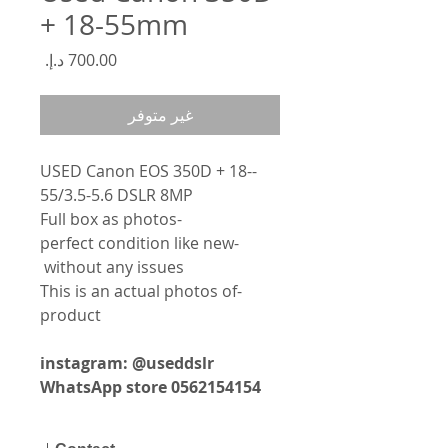
+ 18-55mm
السعر
غير متوفر
-USED Canon EOS 350D + 18-
55/3.5-5.6 DSLR 8MP
-Full box as photos
-perfect condition like new
without any issues
-This is an actual photos of
product
instagram: @useddslr
WhatsApp store 0562154154