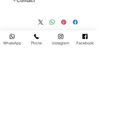
Contact
instagram: @useddslr
WhatsApp store 0562154154
منتجات ذات صلة
WhatsApp
Phone
Instagram
Facebook
مستخدم
جديد
tery
Broncolor RFS 2.2 C Transceiver
for Canon
السعر