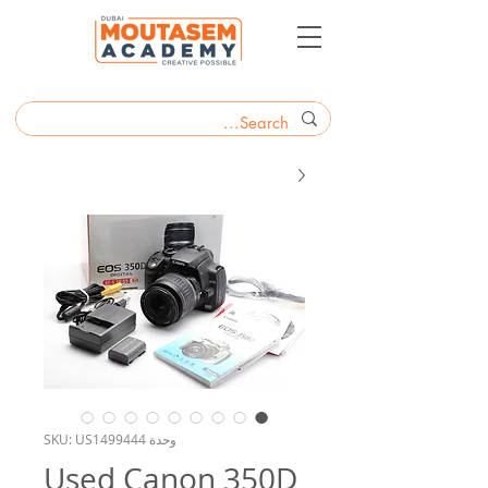
وحدة SKU: US1499444
Used Canon 350D