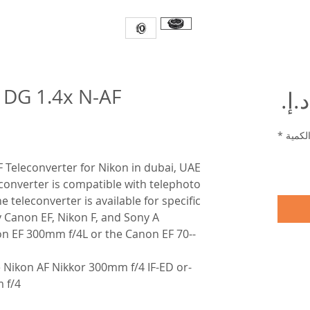
 DG 1.4x N-AF
السعر
لكمية
*
 Teleconverter for Nikon in dubai, UAE
converter is compatible with telephoto
 teleconverter is available for specific
Canon EF, Nikon F, and Sony A
non EF 300mm f/4L or the Canon EF 70-
he Nikon AF Nikkor 300mm f/4 IF-ED or
 f/4