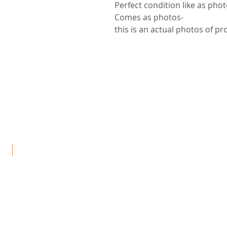
-Comes as photos
جد