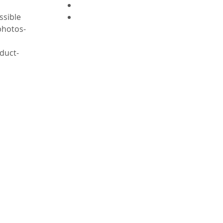
ssible
-Perfect condition like new as photos
-this is an actual photos of product