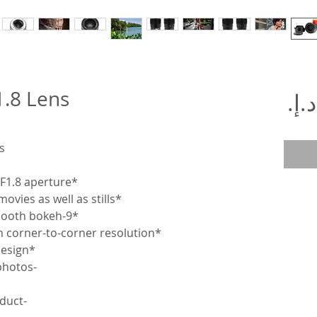
.8 Lens
السعر
s
 F1.8 aperture
*
*Quiet, reliable AF tracking for movies as well as stills
*9-blade circular aperture for smooth bokeh
*An aspherical element for high corner-to-corner resolution
*Dust and moisture resistant design
-Perfect condition like new as photos
-this is an actual photos of product