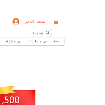
تسجيل الدخول
More
3D دورات طباعة
دورات المكياج