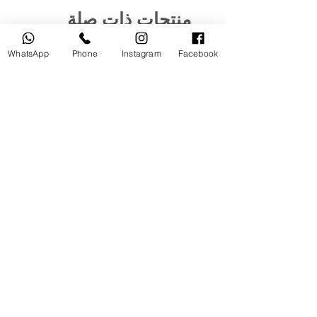
منتجات ذات صلة
WhatsApp
Phone
Instagram
Facebook
مستخدم
جديد
tery
Broncolor RFS 2.2 C Transceiver
for Canon
السعر
أضِف إلى العربة