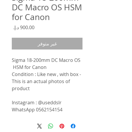
DC Macro OS HSM
for Canon
السعر
غير متوفر
Sigma 18-200mm DC Macro OS
HSM for Canon
Condition : Like new , with box -
This is an actual photos of
product
Instagram : @useddslr
WhatsApp 0562154154