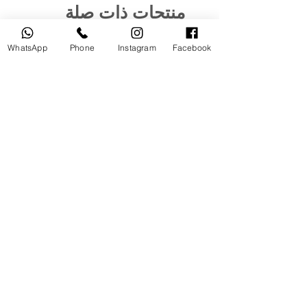
منتجات ذات صلة
WhatsApp
Phone
Instagram
Facebook
مستخدم
جديد
tery
Broncolor RFS 2.2 C Transceiver
for Canon
السعر
أضِف إلى العربة