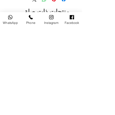
منتجات ذات صلة
WhatsApp
Phone
Instagram
Facebook
مستخدم
جديد
tery
Broncolor RFS 2.2 C Transceiver
for Canon
السعر
أضِف إلى العربة