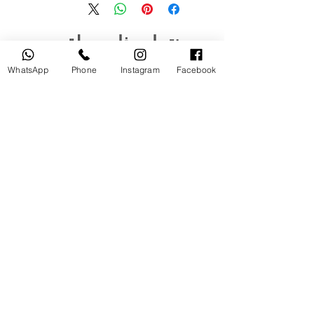
منتجات ذات صلة
WhatsApp
Phone
Instagram
Facebook
مستخدم
جديد
tery
Broncolor RFS 2.2 C Transceiver
for Canon
السعر
أضِف إلى العربة