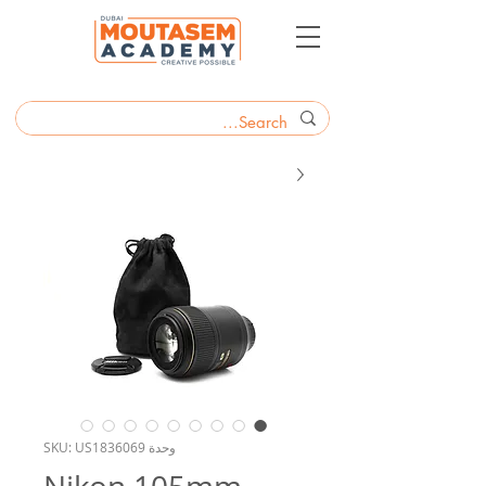
وحدة SKU: US1836069