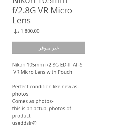
Nikon 105mm
f/2.8G VR Micro
Lens
السعر
غير متوفر
Nikon 105mm f/2.8G ED-IF AF-S
VR Micro Lens with Pouch
-Perfect condition like new as
photos
-Comes as photos
-this is an actual photos of
product
@useddslr