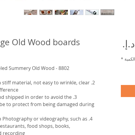
nge Old Wood boards
السعر
لكمية
*
8802 - Blue & Yellow Scratched & Peeled Summery Old Wood
 a stiff material, not easy to wrinkle, clear
fference.
p and shipped in order to avoid the
ube to protect from being damaged during
top Photography or videography, such as
estaurants, food shops, books,
 recording.