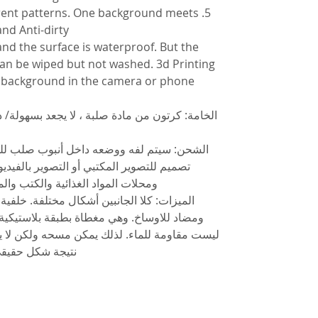
fferent patterns. One background meets
nd Anti-dirty.
, and the surface is waterproof. But the
 can be wiped but not washed. 3d Printing
g background in the camera or phone.
الخامة: كرتون من مادة صلبة ، لا يجعد بسهولة/ 
الشحن: سيتم لفه ووضعه داخل أنبوب صلب للحما
تصميم للتصوير المكتبي أو التصوير بالفيديو
ومحلات المواد الغذائية والكتب وال
الميزات: كلا الجانبين أشكال مختلفة. خلفية
ومضاد للاوساخ. وهي مغطاة بطبقة بلاستيكية،
ليست مقاومة للماء. لذلك يمكن مسحه ولكن لا يتم
نتيجة شكل حقيقي 100٪ في صور الكاميرا أو ا