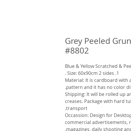
Grey Peeled Gru
#8802
1. Size: 60x90cm 2 sides .
2. Material: It is cardboard with
pattern and it has no color di
3. Shipping: It will be rolled u
creases. Package with hard t
transport.
4. Occassion: Design for Desk
commercial advertisements, r
magazines, daily shooting and