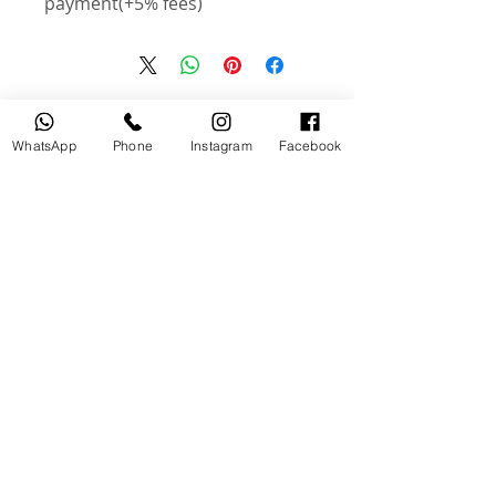
payment(+5% fees)
منتجات ذات صلة
WhatsApp
Phone
Instagram
Facebook
مستخدم
جديد
tery
Broncolor RFS 2.2 C Transceiver
for Canon
السعر